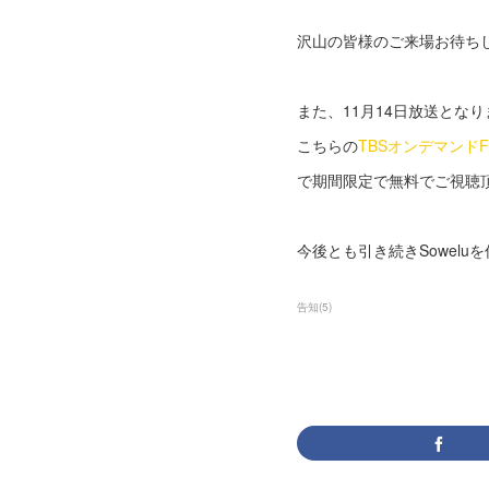
沢山の皆様のご来場お待ち
また、11月14日放送とな
こちらの
TBSオンデマンド
で期間限定で無料でご視聴
今後とも引き続きSowel
告知
(
5
)