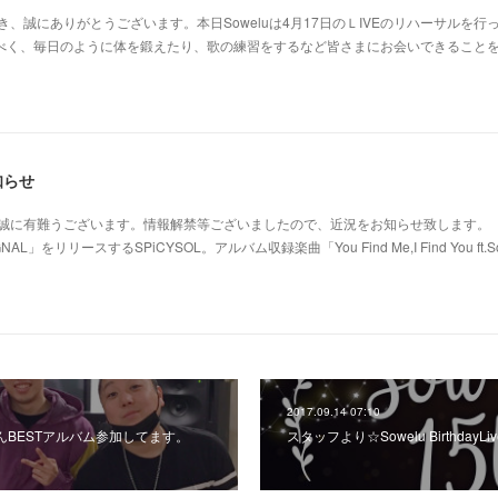
だき、誠にありがとうございます。本日Soweluは4月17日のＬIVEのリハーサルを行
すべく、毎日のように体を鍛えたり、歌の練習をするなど皆さまにお会いできること
知らせ
き、誠に有難うございます。情報解禁等ございましたので、近況をお知らせ致します。
L」をリリースするSPiCYSOL。アルバム収録楽曲「You Find Me,I Find You ft.S
2017.09.14 07:10
んBESTアルバム参加してます。
スタッフより☆Sowelu Birthday