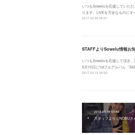
いつもSoweluを応援していた
ります。LIVEを万全なものに
2017.03.29 06:07
STAFFよりSowelu情報お
いつもSoweluを応援して頂
5月10日に1stフルアルバム「SIGNA
2017.03.14 06:53
2018.03.16 03:45
スタッフより☆NOBUさ