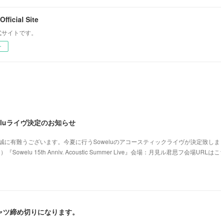
fficial Site
 公式サイトです。
ー
weluライヴ決定のお知らせ
、誠に有難うございます。今夏に行うSoweluのアコースティックライヴが決定致し
welu 15th Anniv. Acoustic Summer Live』会場：月見ル君思フ会場URLは
ャツ締め切りになります。