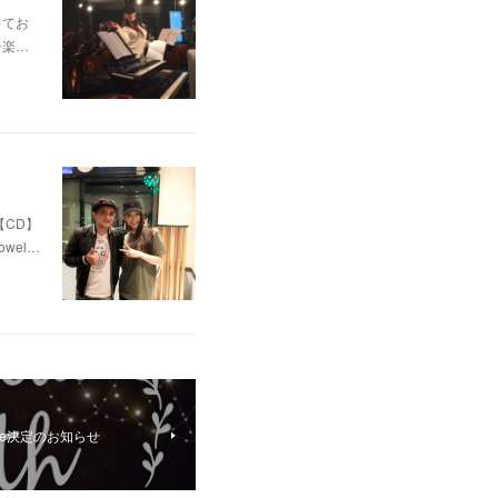
ってお
を楽…
【CD】
owel…
Live決定のお知らせ